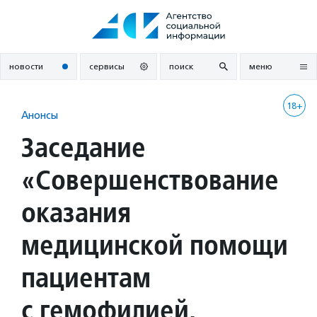
Перейти
к
содержанию
новости
сервисы
поиск
меню
18+
Анонсы
Заседание
«Совершенствование
оказания
медицинской помощи
пациентам
с гемофилией.