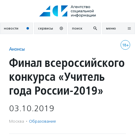
Перейти
к
содержанию
новости
сервисы
поиск
меню
18+
Анонсы
Финал всероссийского
конкурса «Учитель
года России-2019»
03.10.2019
Москва
·
Образование