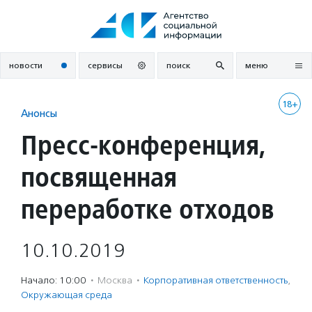
Перейти
к
содержанию
новости
сервисы
поиск
меню
18+
Анонсы
Пресс-конференция,
посвященная
переработке отходов
10.10.2019
Начало: 10:00
·
Москва
·
Корпоративная ответственность
,
Окружающая среда