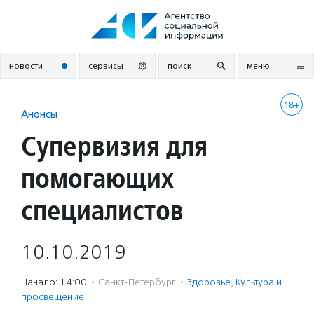
Перейти
к
содержанию
новости
сервисы
поиск
меню
18+
Анонсы
Супервизия для
помогающих
специалистов
10.10.2019
Начало: 14:00
·
Санкт-Петербург
·
Здоровье
,
Культура и
просвещение