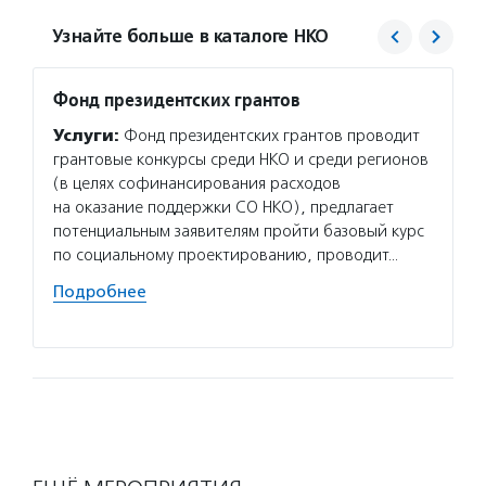
Узнайте больше в каталоге НКО
Фонд президентских грантов
Рауль
Услуги:
Фонд президентских грантов проводит
Услуг
грантовые конкурсы среди НКО и среди регионов
сопров
(в целях софинансирования расходов
с низк
на оказание поддержки СО НКО), предлагает
и сопр
потенциальным заявителям пройти базовый курс
сопров
по социальному проектированию, проводит…
вовлек
открыл
Подробнее
Подро