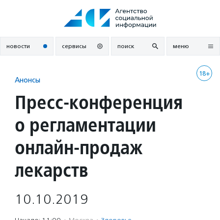
Перейти
к
содержанию
новости
сервисы
поиск
меню
18+
Анонсы
Пресс-конференция
о регламентации
онлайн-продаж
лекарств
10.10.2019