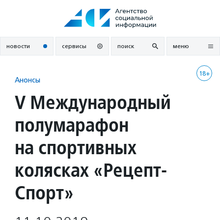
Перейти
к
содержанию
новости
сервисы
поиск
меню
18+
Анонсы
V Международный
полумарафон
на спортивных
колясках «Рецепт-
Спорт»