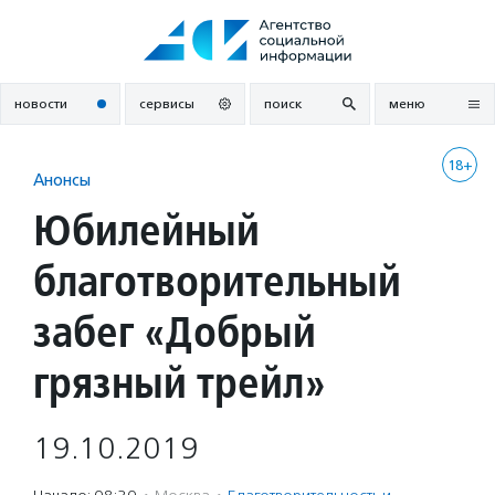
Перейти
к
содержанию
новости
сервисы
поиск
меню
18+
Анонсы
Юбилейный
благотворительный
забег «Добрый
грязный трейл»
19.10.2019