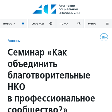
Перейти
к
содержанию
новости
сервисы
поиск
меню
18+
Анонсы
Семинар «Как
объединить
благотворительные
НКО
в профессиональное
сообщество?»