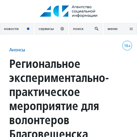
Перейти
к
содержанию
новости
сервисы
поиск
меню
18+
Анонсы
Региональное
экспериментально-
практическое
мероприятие для
волонтеров
Благовещенска