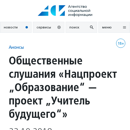
Перейти
к
содержанию
новости
сервисы
поиск
меню
18+
Анонсы
Общественные
слушания «Нацпроект
„Образование“ —
проект „Учитель
будущего“»