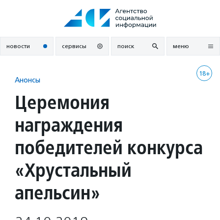
Перейти
к
содержанию
новости
сервисы
поиск
меню
18+
Анонсы
Церемония
награждения
победителей конкурса
«Хрустальный
апельсин»