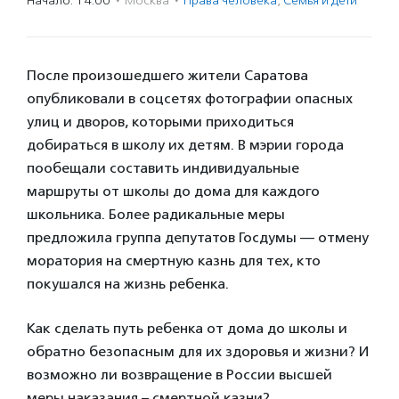
Начало: 14:00
·
Москва
·
Права человека
,
Семья и дети
После произошедшего жители Саратова
опубликовали в соцсетях фотографии опасных
улиц и дворов, которыми приходиться
добираться в школу их детям. В мэрии города
пообещали составить индивидуальные
маршруты от школы до дома для каждого
школьника. Более радикальные меры
предложила группа депутатов Госдумы — отмену
моратория на смертную казнь для тех, кто
покушался на жизнь ребенка.
Как сделать путь ребенка от дома до школы и
обратно безопасным для их здоровья и жизни? И
возможно ли возвращение в России высшей
меры наказания – смертной казни?