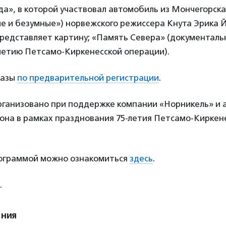
а», в которой участвовал автомобиль из Мончегорска)
ые и безумные») норвежского режиссера Кнута Эрика 
представляет картину; «Память Севера» (документаль
-летию Петсамо-Киркенесской операции).
казы
по предварительной регистрации
.
ганизовано при поддержке компании «Норникель» и
она в рамках празднования 75-летия Петсамо-Киркен
ограммой можно ознакомиться
здесь
.
.
ения