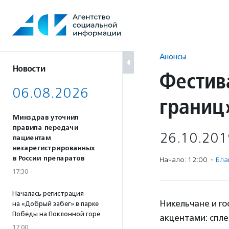
Перейти
к
содержанию
Анонсы
Новости
Фестив
06.08.2026
границ
Минздрав уточнил
правила передачи
26.10.201
пациентам
незарегистрированных
в России препаратов
Начало: 12:00
·
Бла
17:30
Началась регистрация
Никельчане и го
на «Добрый забег» в парке
Победы на Поклонной горе
акцентами: спл
17:00