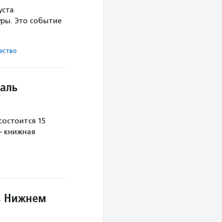
уста
ры. Это событие
ест­во
аль
остоится 15
— книжная
в Нижнем