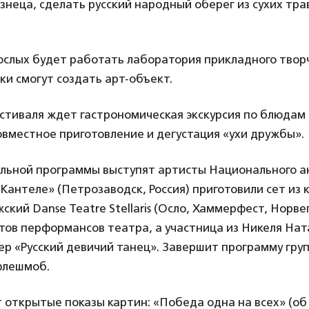
знеца, сделать русский народный оберег из сухих тра
ослых будет работать лаборатория прикладного творч
ки смогут создать арт-объект.
стиваля ждет гастрономическая экскурсия по блюдам
совместное приготовление и дегустация «ухи дружбы».
альной программы выступят артисты Национального а
Кантеле» (Петрозаводск, Россия) приготовили сет из
ский Danse Teatre Stellaris (Осло, Хаммерфест, Норве
тов перформансов театра, а участница из Никеля Нат
р «Русский девичий танец». Завершит программу груп
флешмоб.
открытые показы картин: «Победа одна на всех» (об