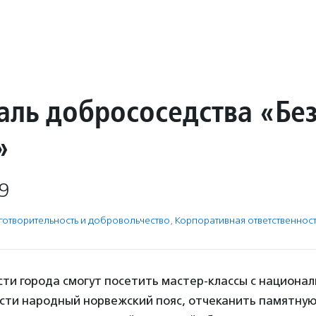
аль добрососедства «Бе
»
9
готвори­тель­ность и доброволь­чест­во
,
Корпоративная ответственност
сти города смогут посетить мастер-классы с национа
ести народный норвежский пояс, отчеканить памятную