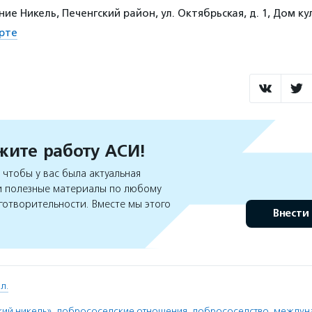
ие Никель, Печенгский район, ул. Октябрьская, д. 1, Дом к
рте
ите работу АСИ!
чтобы у вас была актуальная
 полезные материалы по любому
готворительности. Вместе мы этого
Внести
л.
кий никель»
,
добрососедские отношения
,
добрососедство
,
междун