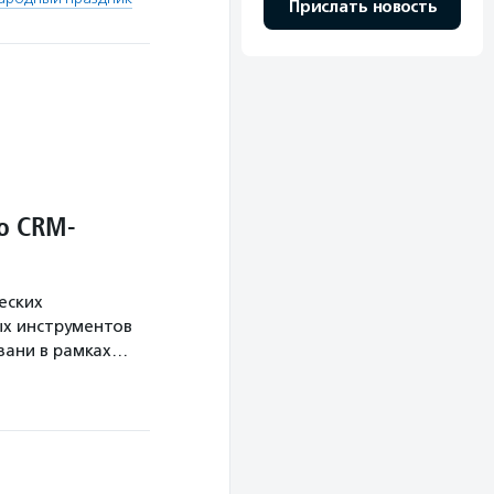
Прислать новость
о CRM-
еских
х инструментов
язани в рамках…