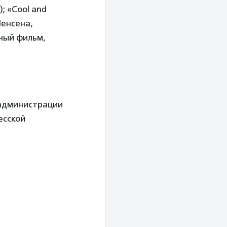
; «Cool and
Йенсена,
ный фильм,
 администрации
есской