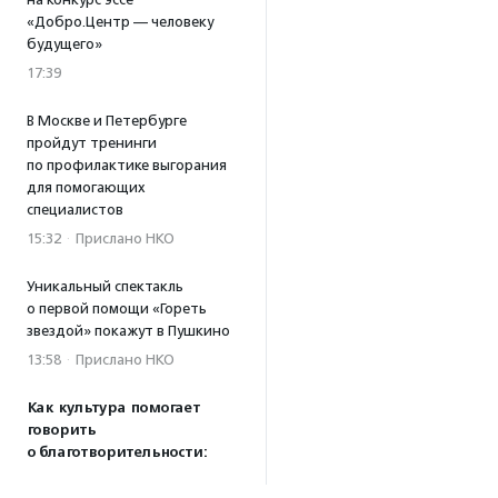
«Добро.Центр — человеку
будущего»
17:39
В Москве и Петербурге
пройдут тренинги
по профилактике выгорания
для помогающих
специалистов
15:32
·
Прислано НКО
Уникальный спектакль
о первой помощи «Гореть
звездой» покажут в Пушкино
13:58
·
Прислано НКО
Как культура помогает
говорить
о благотворительности:
итоги второго «Теплого
вечера с Кольским»