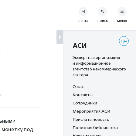
лента
поиск
меню
18+
з
АСИ
Экспертная организация
и информационное
агентство некоммерческого
сектора
О нас
ь
Контакты
Сотрудники
Мероприятия АСИ
Прислать новость
льными
Полезная библиотека
 монетку под
Наши издания