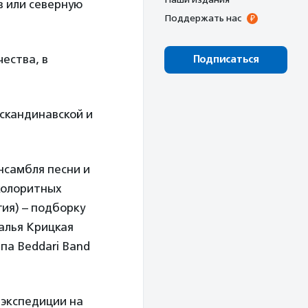
в или северную
Поддержать нас
ества, в
Подписаться
 скандинавской и
нсамбля песни и
 колоритных
гия) – подборку
алья Крицкая
па Beddari Band
 экспедиции на