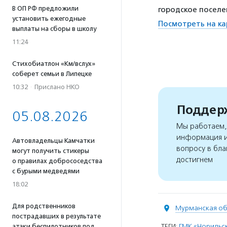
В ОП РФ предложили
городское поселен
установить ежегодные
Посмотреть на ка
выплаты на сборы в школу
11:24
Стихобиатлон «Км/вслух»
соберет семьи в Липецке
10:32
·
Прислано НКО
Поддерж
05.08.2026
Мы работаем, 
информация и
Автовладельцы Камчатки
вопросу в бла
могут получить стикеры
достигнем
о правилах добрососедства
с бурыми медведями
18:02
Для родственников
Мурманская об
пострадавших в результате
ТЕГИ:
ГМК «Норильс
атаки беспилотников под