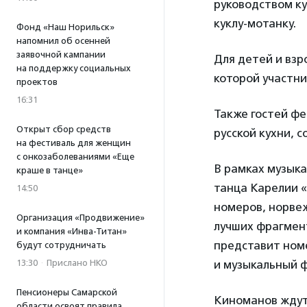
руководством ку
куклу-мотанку.
Фонд «Наш Норильск»
напомнил об осенней
заявочной кампании
Для детей и взр
на поддержку социальных
которой участни
проектов
16:31
Также гостей фе
Открыт сбор средств
русской кухни, 
на фестиваль для женщин
с онкозаболеваниями «Еще
В рамках музык
краше в танце»
танца Карелии «
14:50
номеров, норвеж
Организация «Продвижение»
лучших фрагмен
и компания «Инва-Титан»
представит номе
будут сотрудничать
13:30
·
Прислано НКО
и музыкальный 
Пенсионеры Самарской
Киноманов ждут 
области освоят правила