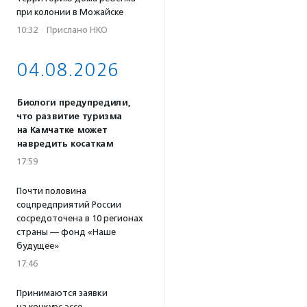
при колонии в Можайске
10:32
·
Прислано НКО
04.08.2026
Биологи предупредили,
что развитие туризма
на Камчатке может
навредить косаткам
17:59
Почти половина
соцпредприятий России
сосредоточена в 10 регионах
страны — фонд «Наше
будущее»
17:46
Принимаются заявки
на конкурс эссе