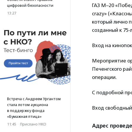
ГАЗ М–20 «Побед
цифровой безопасности
crazy» («Классн
13:27
который лично 
созданный к 75
Вход на кинопо
Мероприятие ор
Печенгского рай
операции.
С подробной пр
Встреча с Андреем Ургантом
стала лотом аукциона
Вход свободный
в поддержку фонда
«Бумажная птица»
11:45
·
Прислано НКО
Адрес провед