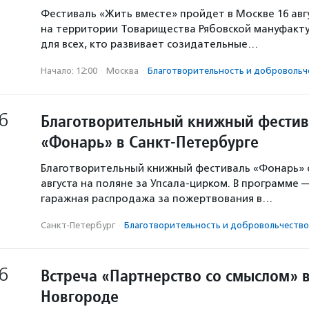
Фестиваль «Жить вместе» пройдет в Москве 16 авг
на территории Товарищества Рябовской мануфакту
для всех, кто развивает созидательные…
Начало: 12:00
·
Москва
·
Благотвори­тель­ность и доброволь­ч
6
Благотворительный книжный фестив
«Фонарь» в Санкт-Петербурге
Благотворительный книжный фестиваль «Фонарь» с
августа на поляне за Упсала-цирком. В программе 
гаражная распродажа за пожертвования в…
Санкт-Петербург
·
Благотвори­тель­ность и доброволь­чест­во
6
Встреча «Партнерство со смыслом» 
Новгороде