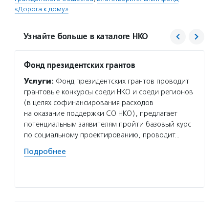
«Дорога к дому»
Узнайте больше в каталоге НКО
Фонд президентских грантов
Дорог
Услуги:
Фонд президентских грантов проводит
Услуг
грантовые конкурсы среди НКО и среди регионов
компле
(в целях софинансирования расходов
социал
на оказание поддержки СО НКО), предлагает
несове
потенциальным заявителям пройти базовый курс
методи
по социальному проектированию, проводит…
профес
специа
Подробнее
сферы 
Подро