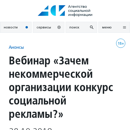
Перейти
к
содержанию
новости
сервисы
поиск
меню
18+
Анонсы
Вебинар «Зачем
некоммерческой
организации конкурс
социальной
рекламы?»