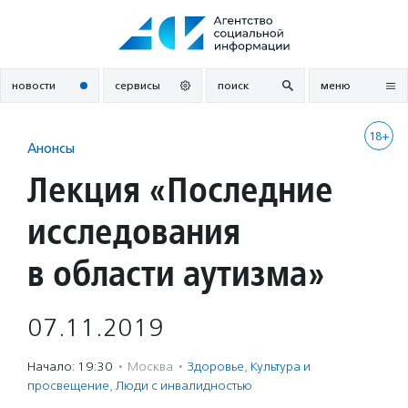
Перейти
к
содержанию
новости
сервисы
поиск
меню
18+
Анонсы
Лекция «Последние
исследования
в области аутизма»
07.11.2019
Начало: 19:30
·
Москва
·
Здоровье
,
Культура и
просвещение
,
Люди с инвалидностью