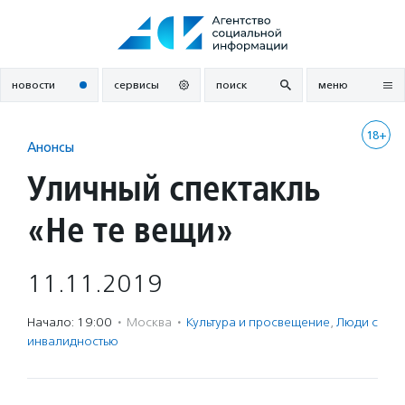
Перейти
к
содержанию
новости
сервисы
поиск
меню
18+
Анонсы
Уличный спектакль
«Не те вещи»
11.11.2019
Начало: 19:00
·
Москва
·
Культура и просвещение
,
Люди с
инвалидностью