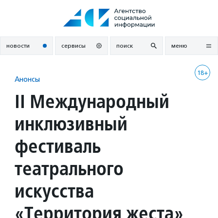
Перейти
к
содержанию
новости
сервисы
поиск
меню
18+
Анонсы
II Международный
инклюзивный
фестиваль
театрального
искусства
«Территория жеста»