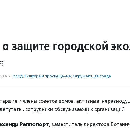
 о защите городской эк
9
ква
·
Город
,
Культура и просвещение
,
Окружающая среда
таршие и члены советов домов, активные, неравноду
депутаты, сотрудники обслуживающих организаций.
ксандр Раппопорт
, заместитель директора Ботани