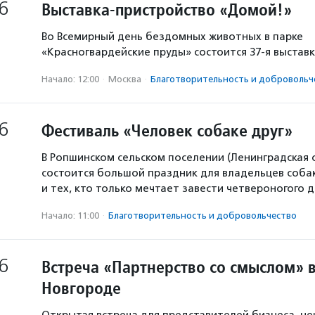
6
Выставка-пристройство «Домой!»
Во Всемирный день бездомных животных в парке
«Красногвардейские пруды» состоится 37-я выстав
Начало: 12:00
·
Москва
·
Благотвори­тель­ность и доброволь­ч
6
Фестиваль «Человек собаке друг»
В Ропшинском сельском поселении (Ленинградская 
состоится большой праздник для владельцев собак
и тех, кто только мечтает завести четвероногого д
Начало: 11:00
·
Благотвори­тель­ность и доброволь­чест­во
6
Встреча «Партнерство со смыслом» 
Новгороде