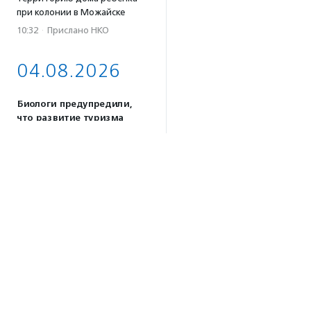
при колонии в Можайске
10:32
·
Прислано НКО
04.08.2026
Биологи предупредили,
что развитие туризма
на Камчатке может
навредить косаткам
17:59
Почти половина
соцпредприятий России
сосредоточена в 10 регионах
страны — фонд «Наше
будущее»
17:46
Принимаются заявки
на конкурс эссе