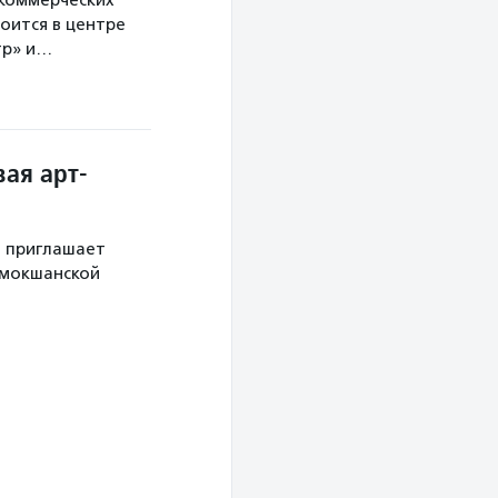
екоммерческих
оится в центре
тр» и…
ая арт-
й приглашает
 мокшанской