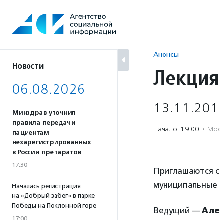
Перейти
к
содержанию
Анонсы
Новости
Лекция
06.08.2026
13.11.201
Минздрав уточнил
правила передачи
Начало: 19:00
·
Мос
пациентам
незарегистрированных
в России препаратов
17:30
Приглашаются с
муниципальные 
Началась регистрация
на «Добрый забег» в парке
Победы на Поклонной горе
Ведущий —
Але
17:00