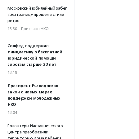
Московский юбилейный забег
«Без границ» прошел в стиле
ретро
13:30
·
Прислано НКО
Совфед поддержал
инициативу о бесплатной
юридической помощи
сиротам старше 23 лет
13:19
Президент РФ подписал
закон о новых мерах
поддержки молодежных
НКО
13:04
Волонтеры Наставнического
центра преобразили
территорию дома ребенка