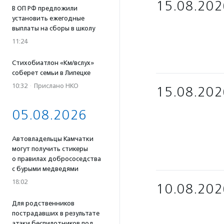
15.08.202
В ОП РФ предложили
установить ежегодные
выплаты на сборы в школу
11:24
Стихобиатлон «Км/вслух»
соберет семьи в Липецке
10:32
·
Прислано НКО
15.08.202
05.08.2026
Автовладельцы Камчатки
могут получить стикеры
о правилах добрососедства
с бурыми медведями
18:02
10.08.202
Для родственников
пострадавших в результате
атаки беспилотников под