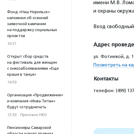
имени М.В. Лом
и охраны окруж
Фонд «Наш Норильск»
напомнил об осенней
заявочной кампании
Вход свободный
на поддержку социальных
проектов
16:31
Адрес провед
ул. Фотиевой, д. 
Открыт сбор средств
на фестиваль для женщин
Посмотреть на ка
с онкозаболеваниями «Еще
краше в танце»
Контакты
14:50
телефон: (499) 13
Организация «Продвижение»
и компания «Инва-Титан»
будут сотрудничать
13:30
·
Прислано НКО
Пенсионеры Самарской
области освоят правила