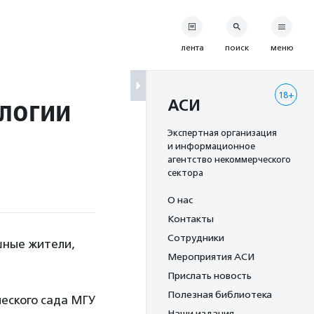
лента
поиск
меню
18+
ологии
АСИ
Экспертная организация
и информационное
агентство некоммерческого
сектора
О нас
Контакты
Сотрудники
шные жители,
Мероприятия АСИ
Прислать новость
Полезная библиотека
ческого сада МГУ
Наши издания