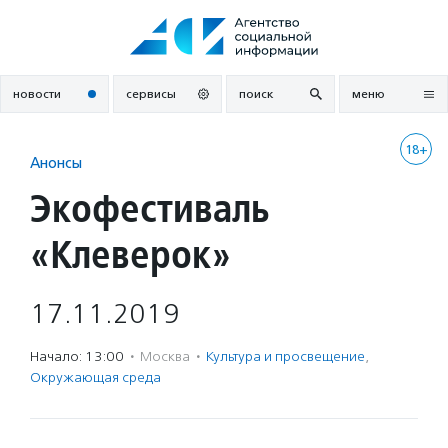
Перейти
к
содержанию
новости
сервисы
поиск
меню
18+
Анонсы
Экофестиваль
«Клеверок»
17.11.2019
Начало: 13:00
·
Москва
·
Культура и просвещение
,
Окружающая среда