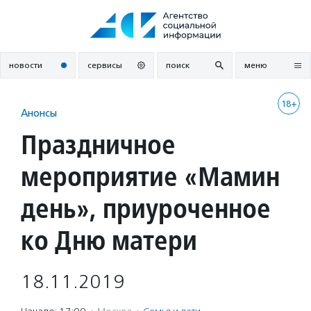
Перейти
к
содержанию
новости
сервисы
поиск
меню
18+
Анонсы
Праздничное
мероприятие «Мамин
день», приуроченное
ко Дню матери
18.11.2019