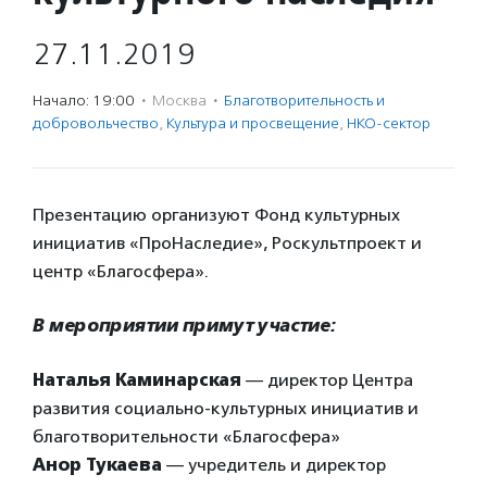
27.11.2019
Начало: 19:00
·
Москва
·
Благотвори­тель­ность и
доброволь­чест­во
,
Культура и просвещение
,
НКО-сектор
Презентацию организуют Фонд культурных
инициатив «ПроНаследие», Роскультпроект и
центр «Благосфера».
В мероприятии примут участие:
Наталья Каминарская
— директор Центра
развития социально-культурных инициатив и
благотворительности «Благосфера»
Анор Тукаева
— учредитель и директор