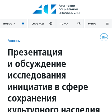
Перейти
к
содержанию
новости
сервисы
поиск
меню
18+
Анонсы
Презентация
и обсуждение
исследования
инициатив в сфере
сохранения
культурного наследия