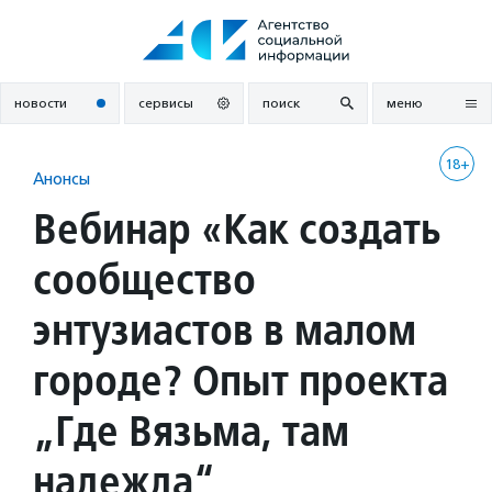
Перейти
к
содержанию
новости
сервисы
поиск
меню
18+
Анонсы
Вебинар «Как создать
сообщество
энтузиастов в малом
городе? Опыт проекта
„Где Вязьма, там
надежда“