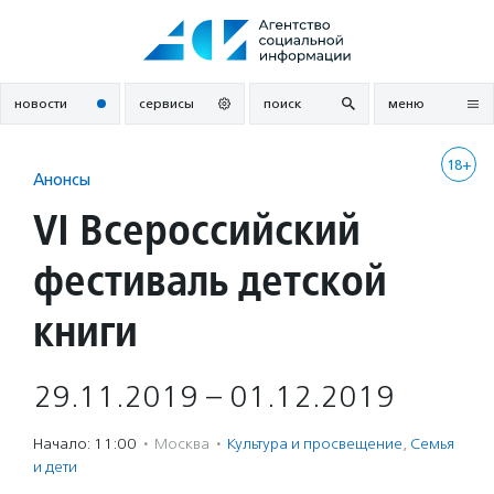
Перейти
к
содержанию
новости
сервисы
поиск
меню
18+
Анонсы
VI Всероссийский
фестиваль детской
книги
29.11.2019 – 01.12.2019
Начало: 11:00
·
Москва
·
Культура и просвещение
,
Семья
и дети