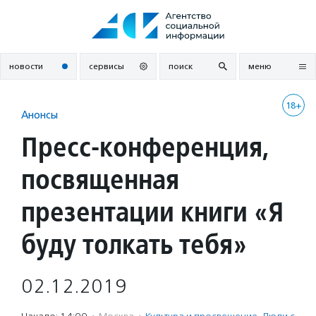
Перейти
к
содержанию
новости
сервисы
поиск
меню
18+
Анонсы
Пресс-конференция,
посвященная
презентации книги «Я
буду толкать тебя»
02.12.2019