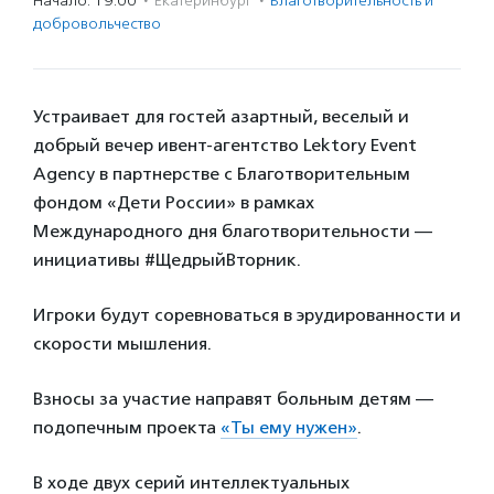
Начало: 19:00
·
Екатеринбург
·
Благотвори­тель­ность и
доброволь­чест­во
Устраивает для гостей азартный, веселый и
добрый вечер ивент-агентство Lektory Event
Agency в партнерстве с Благотворительным
фондом «Дети России» в рамках
Международного дня благотворительности —
инициативы #ЩедрыйВторник.
Игроки будут соревноваться в эрудированности и
скорости мышления.
Взносы за участие направят больным детям —
подопечным проекта
«Ты ему нужен»
.
В ходе двух серий интеллектуальных