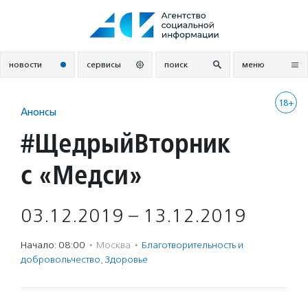
Перейти
к
содержанию
новости
сервисы
поиск
меню
18+
Анонсы
#ЩедрыйВторник
c «Медси»
03.12.2019 – 13.12.2019
Начало: 08:00
·
Москва
·
Благотвори­тель­ность и
доброволь­чест­во
,
Здоровье