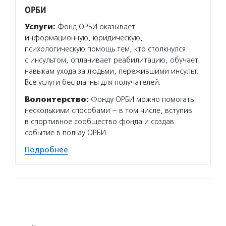
ОРБИ
Благо
филан
Услуги:
Фонд ОРБИ оказывает
Услуг
информационную, юридическую,
програ
психологическую помощь тем, кто столкнулся
диабет
с инсультом, оплачивает реабилитацию, обучает
помога
навыкам ухода за людьми, пережившими инсульт.
домов 
Все услуги бесплатны для получателей.
содейс
Волонтерство:
Фонду ОРБИ можно помогать
компь
несколькими способами – в том числе, вступив
грамот
в спортивное сообщество фонда и создав
Подро
событие в пользу ОРБИ.
Подробнее