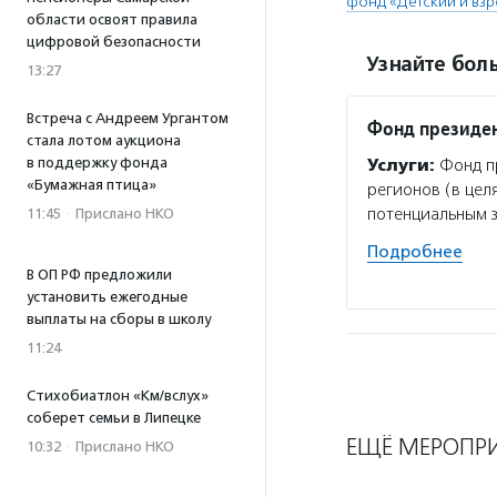
фонд «Детский и вз
области освоят правила
цифровой безопасности
Узнайте боль
13:27
Встреча с Андреем Ургантом
Фонд президен
стала лотом аукциона
в поддержку фонда
Услуги:
Фонд пр
«Бумажная птица»
регионов (в цел
потенциальным 
11:45
·
Прислано НКО
Подробнее
В ОП РФ предложили
установить ежегодные
выплаты на сборы в школу
11:24
Стихобиатлон «Км/вслух»
соберет семьи в Липецке
ЕЩЁ МЕРОПР
10:32
·
Прислано НКО