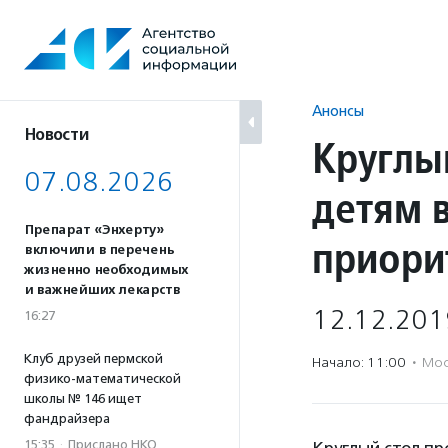
Перейти
к
содержанию
Анонсы
Новости
Круглы
07.08.2026
детям 
Препарат «Энхерту»
приори
включили в перечень
жизненно необходимых
и важнейших лекарств
12.12.201
16:27
Клуб друзей пермской
Начало: 11:00
·
Мос
физико-математической
школы № 146 ищет
фандрайзера
15:35
·
Прислано НКО