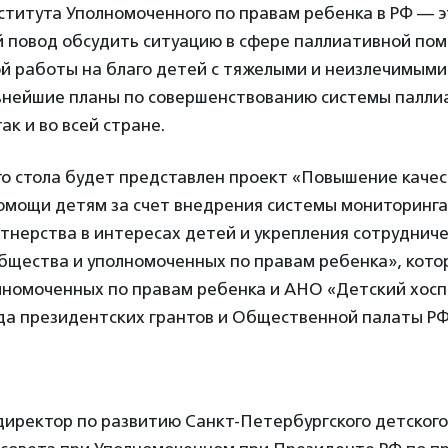
ститута Уполномоченного по правам ребенка в РФ — э
 повод обсудить ситуацию в сфере паллиативной пом
ой работы на благо детей с тяжелыми и неизлечимым
ьнейшие планы по совершенствованию системы палл
так и во всей стране.
го стола будет представлен проект «Повышение каче
омощи детям за счет внедрения системы мониторинга
тнерства в интересах детей и укрепления сотруднич
общества и уполномоченных по правам ребенка», кото
лномоченных по правам ребенка и АНО «Детский хосп
а президентских грантов и Общественной палаты РФ
иректор по развитию Санкт-Петербургского детского 