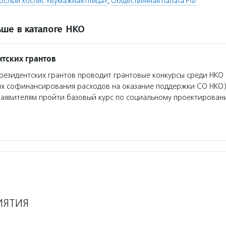
рослый хоспис «Бумажная птица»
,
Общественная палата РФ
ше в каталоге НКО
тских грантов
езидентских грантов проводит грантовые конкурсы среди НКО 
ях софинансирования расходов на оказание поддержки СО НКО)
заявителям пройти базовый курс по социальному проектирован
ИЯТИЯ