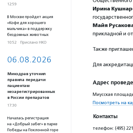
Общественного 
12:59
Ирина Кушнар
государственно
В Москве пройдет акция
«Кофе для хорошего
Майя Русаков
мальчика» в поддержку
прикладной и о
бездомных животных
10:52
·
Прислано НКО
Также приглаше
06.08.2026
Для аккредита
Минздрав уточнил
правила передачи
Адрес провед
пациентам
незарегистрированных
Миусская площадь
в России препаратов
Посмотреть на ка
17:30
Контакты
Началась регистрация
на «Добрый забег» в парке
телефон: (495) 2
Победы на Поклонной горе