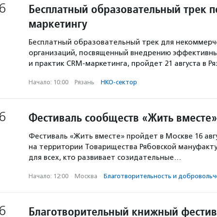
6
Бесплатный образовательный трек п
маркетингу
Бесплатный образовательный трек для некоммерч
организаций, посвященный внедрению эффективны
и практик CRM-маркетинга, пройдет 21 августа в Р
Начало: 10:00
·
Рязань
·
НКО-сектор
6
Фестиваль сообществ «Жить вместе»
Фестиваль «Жить вместе» пройдет в Москве 16 авг
на территории Товарищества Рябовской мануфакту
для всех, кто развивает созидательные…
Начало: 12:00
·
Москва
·
Благотвори­тель­ность и доброволь­ч
6
Благотворительный книжный фестив