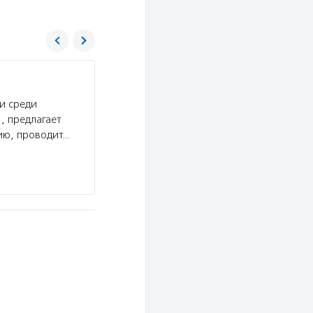
Детский и взрослый хоспис «Бумажная пт
и среди
Услуги:
Фонд «Детский и взрослый хоспис „Б
, предлагает
паллиативной медицины в России, оказывает 
ию, проводит…
с неизлечимыми заболеваниями, реализует пр
создал…
Подробнее