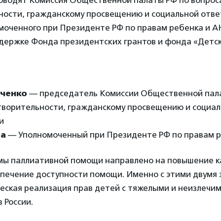
роводят Комиссия Общественной палаты РФ по вопрос
ности, гражданскому просвещению и социальной отве
моченного при Президенте РФ по правам ребенка и 
держке Фонда президентских грантов и фонда «Детск
аченко
— председатель Комиссии Общественной пал
творительности, гражданскому просвещению и социа
и
ва
— Уполномоченный при Президенте РФ по правам 
мы паллиативной помощи направлено на повышение к
спечение доступности помощи. Именно с этими двумя
ческая реализация прав детей с тяжелыми и неизлечи
 России.