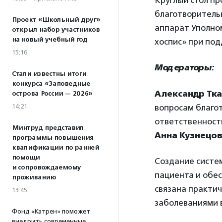
Круглый стол п
благотворитель
Проект «Школьный друг»
аппарат Уполно
открыл набор участников
на новый учебный год
хоспис» при под
15:16
Модераторы:
Стали известны итоги
конкурса «Заповедные
Александр Тк
острова России — 2026»
14:21
вопросам благо
ответственност
Минтруд представил
Анна Кузнецо
программы повышения
квалификации по ранней
помощи
Создание систе
и сопровождаемому
пациента и обе
проживанию
связана практи
13:45
заболеваниями в
Фонд «Катрен» поможет
внедрить современные