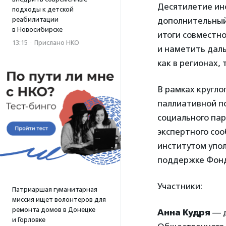
Десятилетие ин
подходы к детской
реабилитации
дополнительный
в Новосибирске
итоги совместн
13:15
·
Прислано НКО
и наметить дал
как в регионах, 
В рамках кругло
паллиативной п
социального пар
экспертного со
институтом упо
поддержке Фонд
Участники:
Патриаршая гуманитарная
миссия ищет волонтеров для
ремонта домов в Донецке
Анна Кудря
— д
и Горловке