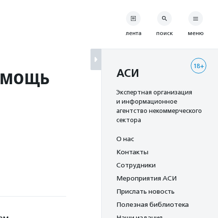
лента
поиск
меню
18+
омощь
АСИ
Экспертная организация
и информационное
агентство некоммерческого
сектора
О нас
Контакты
Сотрудники
Мероприятия АСИ
Прислать новость
Полезная библиотека
Наши издания