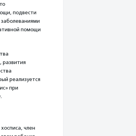
то
ощи, подвести
и заболеваниями
иативной помощи
ства
, развития
ества
рый реализуется
ис» при
.
хосписа, член