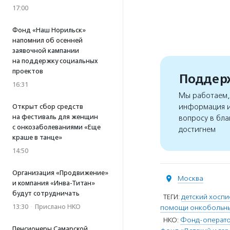
17:00
Фонд «Наш Норильск»
напомнил об осенней
заявочной кампании
на поддержку социальных
проектов
Поддерж
16:31
Мы работаем, 
информация и
Открыт сбор средств
на фестиваль для женщин
вопросу в бла
с онкозаболеваниями «Еще
достигнем
краше в танце»
14:50
Организация «Продвижение»
Москва
и компания «Инва-Титан»
будут сотрудничать
ТЕГИ:
детский хоспи
13:30
·
Прислано НКО
помощи онкобольны
НКО:
Фонд-оператор
Пенсионеры Самарской