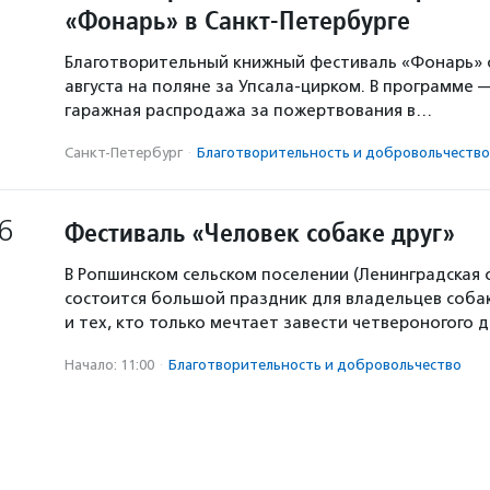
«Фонарь» в Санкт-Петербурге
Благотворительный книжный фестиваль «Фонарь» с
августа на поляне за Упсала-цирком. В программе 
гаражная распродажа за пожертвования в…
Санкт-Петербург
·
Благотвори­тель­ность и доброволь­чест­во
6
Фестиваль «Человек собаке друг»
В Ропшинском сельском поселении (Ленинградская 
состоится большой праздник для владельцев собак
и тех, кто только мечтает завести четвероногого д
Начало: 11:00
·
Благотвори­тель­ность и доброволь­чест­во