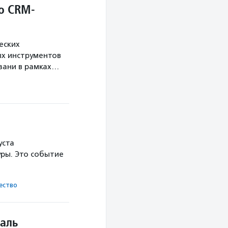
о CRM-
еских
х инструментов
язани в рамках…
уста
ры. Это событие
ест­во
аль