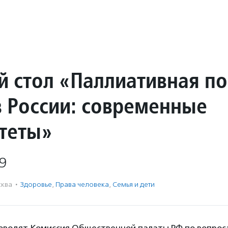
й стол «Паллиативная п
в России: современные
теты»
9
ква
·
Здоровье
,
Права человека
,
Семья и дети