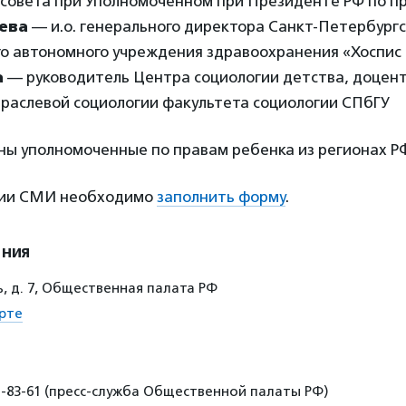
совета при Уполномоченном при Президенте РФ по п
ева
— и.о. генерального директора Санкт-Петербургс
го автономного учреждения здравоохранения «Хоспис 
а
— руководитель Центра социологии детства, доцен
траслевой социологии факультета социологии СПбГУ
ны уполномоченные по правам ребенка из регионах Р
ции СМИ необходимо
заполнить форму
.
ения
, д. 7, Общественная палата РФ
рте
21-83-61 (пресс-служба Общественной палаты РФ)