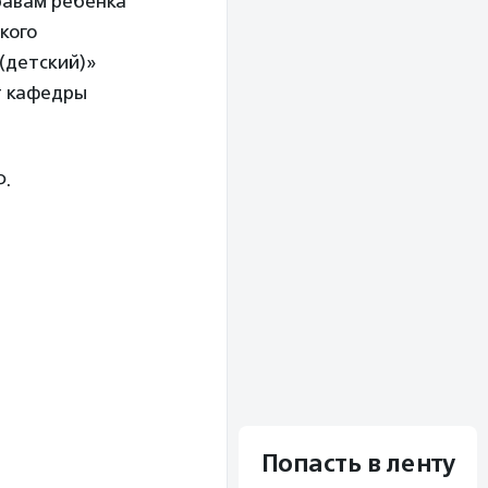
равам ребенка
кого
(детский)»
т кафедры
Ф.
Попасть в ленту