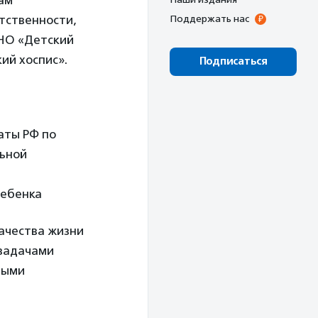
ам
тственности,
Поддержать нас
АНО «Детский
ий хоспис».
Подписаться
аты РФ по
льной
ребенка
ачества жизни
 задачами
мыми