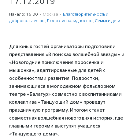
17.12.2019
Начало: 16:00
·
Москва
·
Благотвори­тель­ность и
доброволь­чест­во
,
Люди с инвалидностью
,
Семья и дети
Для юных гостей организаторы подготовили
представления «В поисках волшебной звезды» и
«Новогодние приключения поросенка и
мышонка», адаптированные для детей с
особенностями развития. Подростки,
занимающиеся в молодежном фольклорном
театре «Балагур» совместно с воспитанниками
коллектива «Танцующий дом» проведут
праздничную программу. Итогом станет
совместная волшебная новогодняя история, где
главными героями выступят учащиеся
«Танцующего дома».