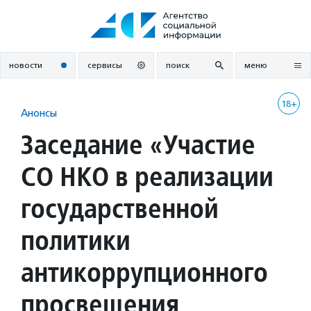
Перейти
к
содержанию
новости
сервисы
поиск
меню
18+
Анонсы
Заседание «Участие
СО НКО в реализации
государственной
политики
антикоррупционного
просвещения