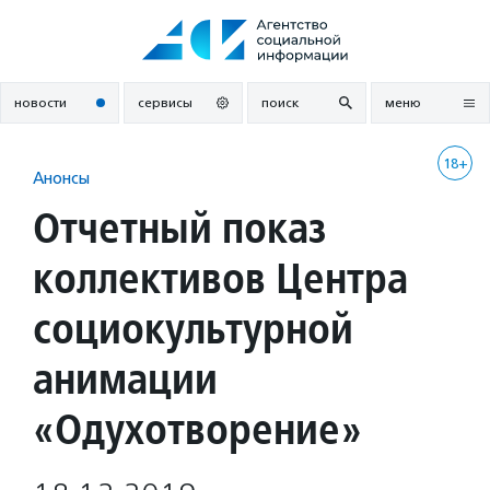
Перейти
к
содержанию
новости
сервисы
поиск
меню
18+
Анонсы
Отчетный показ
коллективов Центра
социокультурной
анимации
«Одухотворение»