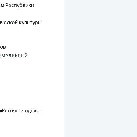
ям Республики
и
ческой культуры
нов
тимедийный
Россия сегодня»,