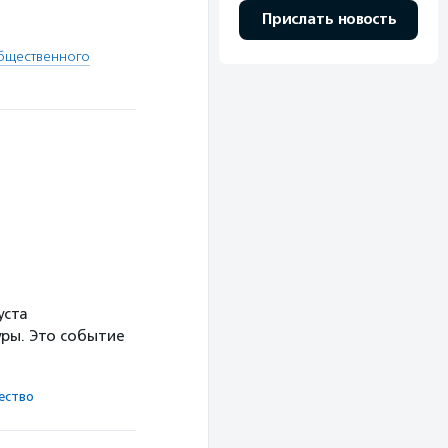
Прислать новость
общественного
уста
ры. Это событие
ест­во