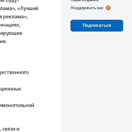
ии будут
клама», «Лучший
Поддержать нас
я реклама»,
инациях,
Подписаться
изирующие
ие.
щественного
ационных
тимонопольной
 связи и