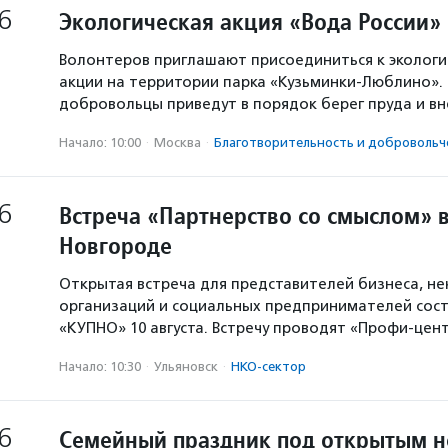
6
Экологическая акция «Вода России»
Волонтеров приглашают присоединиться к экологи
акции на территории парка «Кузьминки-Люблино». 
добровольцы приведут в порядок берег пруда и в
Начало: 10:00
·
Москва
·
Благотвори­тель­ность и доброволь­ч
6
Встреча «Партнерство со смыслом» 
Новгороде
Открытая встреча для представителей бизнеса, н
организаций и социальных предпринимателей сост
«КУПНО» 10 августа. Встречу проводят «Профи-цен
Начало: 10:30
·
Ульяновск
·
НКО-сектор
6
Семейный праздник под открытым 