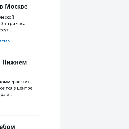
 в Москве
ческой
За три часа
несут…
ест­во
в Нижнем
екоммерческих
оится в центре
тр» и…
небом