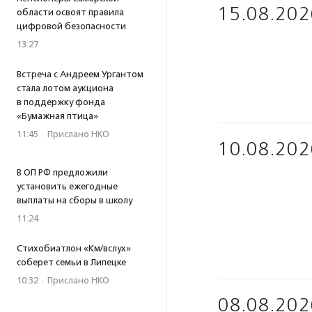
15.08.202
области освоят правила
цифровой безопасности
13:27
Встреча с Андреем Ургантом
стала лотом аукциона
в поддержку фонда
«Бумажная птица»
11:45
·
Прислано НКО
10.08.202
В ОП РФ предложили
установить ежегодные
выплаты на сборы в школу
11:24
Стихобиатлон «Км/вслух»
соберет семьи в Липецке
10:32
·
Прислано НКО
08.08.202