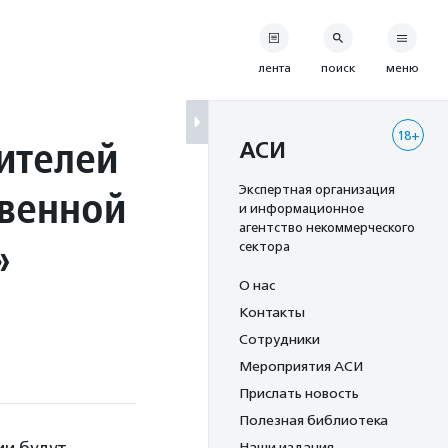
лента
поиск
меню
18+
ителей
АСИ
твенной
Экспертная организация
и информационное
агентство некоммерческого
»
сектора
О нас
Контакты
Сотрудники
Мероприятия АСИ
Прислать новость
Полезная библиотека
Наши издания