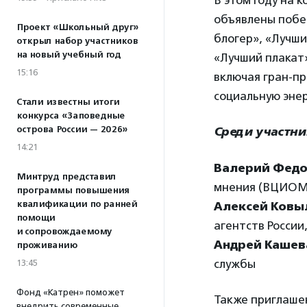
В этом году на 
объявлены побе
Проект «Школьный друг»
блогер», «Лучши
открыл набор участников
на новый учебный год
«Лучший плакат
15:16
включая гран-п
социальную энер
Стали известны итоги
конкурса «Заповедные
острова России — 2026»
Среди участн
14:21
Валерий Фед
Минтруд представил
мнения (ВЦИОМ
программы повышения
квалификации по ранней
Алексей Ковы
помощи
агентств России
и сопровождаемому
Андрей Кашев
проживанию
службы
13:45
Фонд «Катрен» поможет
Также приглаше
внедрить современные