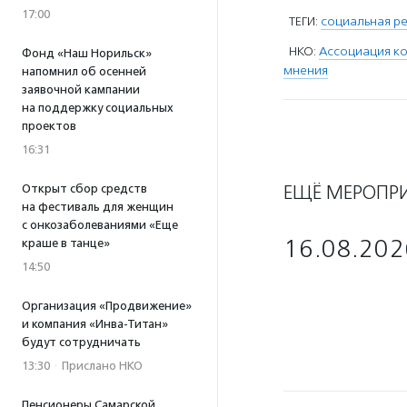
17:00
ТЕГИ:
социальная р
НКО:
Ассоциация ко
Фонд «Наш Норильск»
мнения
напомнил об осенней
заявочной кампании
на поддержку социальных
проектов
16:31
ЕЩЁ МЕРОПР
Открыт сбор средств
на фестиваль для женщин
с онкозаболеваниями «Еще
16.08.202
краше в танце»
14:50
Организация «Продвижение»
и компания «Инва-Титан»
будут сотрудничать
13:30
·
Прислано НКО
Пенсионеры Самарской