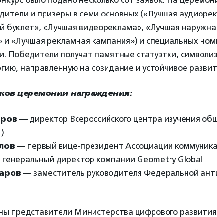
конкурс было подано несколько сот заявок. На церемон
дители и призеры в семи основных («Лучшая аудиоре
й буклет», «Лучшая видеореклама», «Лучшая наружна
» и «Лучшая рекламная кампания») и специальных ном
ри. Победители получат памятные статуэтки, символ
гию, направленную на созидание и устойчивое развит
иков церемонии награждения:
оров
— директор Всероссийского центра изучения об
)
лов
— первый вице-президент Ассоциации коммуник
, генеральный директор компании Geometry Global
аров
— заместитель руководителя Федеральной ан
ны представители Министерства цифрового развития,