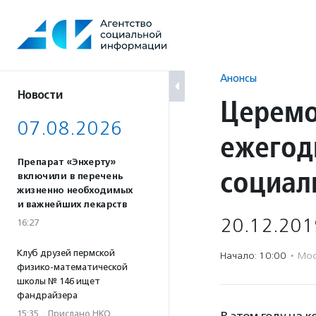
Перейти
к
содержанию
Анонсы
Новости
Церемо
07.08.2026
ежегод
Препарат «Энхерту»
социал
включили в перечень
жизненно необходимых
и важнейших лекарств
20.12.201
16:27
Клуб друзей пермской
Начало: 10:00
·
Мос
физико-математической
школы № 146 ищет
фандрайзера
15:35
·
Прислано НКО