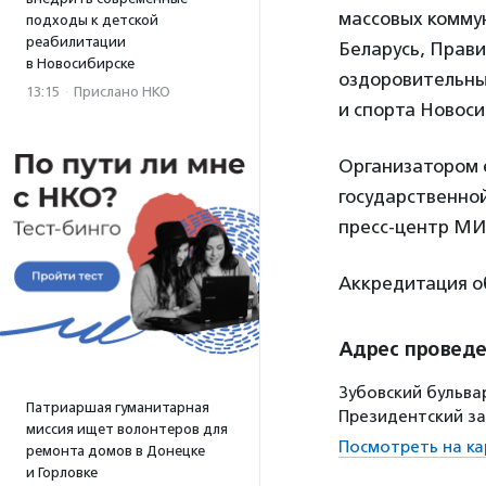
массовых комму
подходы к детской
реабилитации
Беларусь, Прав
в Новосибирске
оздоровительны
13:15
·
Прислано НКО
и спорта Новоси
Организатором 
государственно
пресс-центр МИА
Аккредитация о
Адрес провед
Зубовский бульва
Патриаршая гуманитарная
Президентский з
миссия ищет волонтеров для
Посмотреть на ка
ремонта домов в Донецке
и Горловке