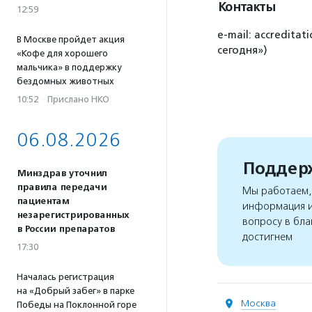
Контакты
12:59
e-mail: accredit
В Москве пройдет акция
сегодня»)
«Кофе для хорошего
мальчика» в поддержку
бездомных животных
10:52
·
Прислано НКО
06.08.2026
Поддерж
Минздрав уточнил
правила передачи
Мы работаем, 
пациентам
информация и
незарегистрированных
вопросу в бла
в России препаратов
достигнем
17:30
Началась регистрация
на «Добрый забег» в парке
Москва
Победы на Поклонной горе