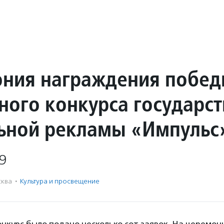
ния награждения побед
ного конкурса государс
ьной рекламы «Импульс
9
ква
·
Культура и просвещение