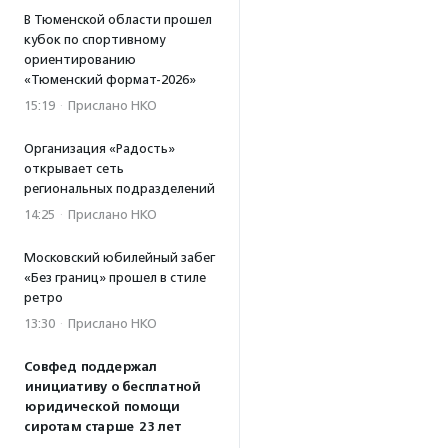
В Тюменской области прошел
кубок по спортивному
ориентированию
«Тюменский формат-2026»
15:19
·
Прислано НКО
Организация «Радость»
открывает сеть
региональных подразделений
14:25
·
Прислано НКО
Московский юбилейный забег
«Без границ» прошел в стиле
ретро
13:30
·
Прислано НКО
Совфед поддержал
инициативу о бесплатной
юридической помощи
сиротам старше 23 лет