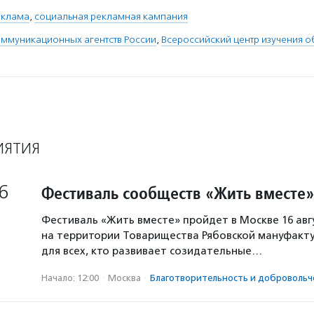
еклама
,
социальная рекламная кампания
ммуникационных агентств России
,
Всероссийский центр изучения 
ИЯТИЯ
6
Фестиваль сообществ «Жить вместе»
Фестиваль «Жить вместе» пройдет в Москве 16 авг
на территории Товарищества Рябовской мануфакту
для всех, кто развивает созидательные…
Начало: 12:00
·
Москва
·
Благотвори­тель­ность и доброволь­ч