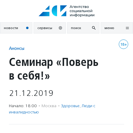
Перейти
к
содержанию
новости
сервисы
поиск
меню
18+
Анонсы
Семинар «Поверь
в себя!»
21.12.2019
Начало: 18:00
·
Москва
·
Здоровье
,
Люди с
инвалидностью