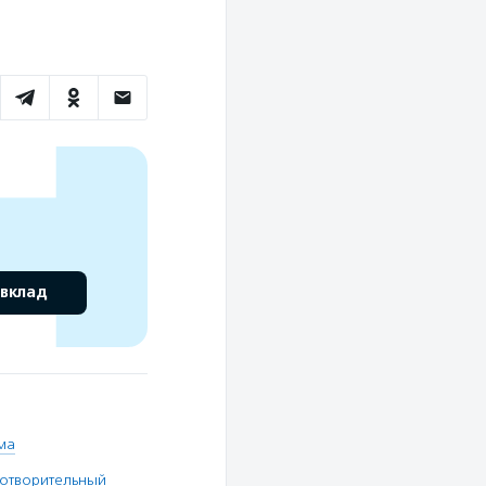
 вклад
ма
готворительный