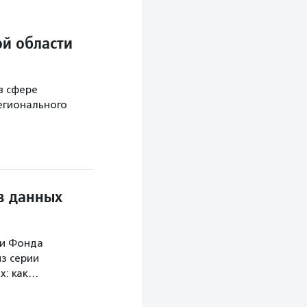
й области
в сфере
егионального
в данных
ми Фонда
з серии
х: как…