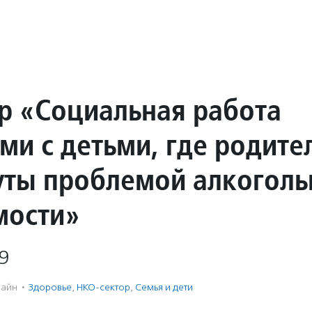
р «Социальная работа
ми с детьми, где родите
уты проблемой алкоголь
мости»
9
айн
·
Здоровье
,
НКО-сектор
,
Семья и дети