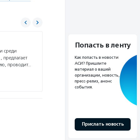
Дорога к дому
Попасть в ленту
и среди
Услуги:
БФ «Дорога к дому» реализует компл
, предлагает
социального сиротства и правонарушений нес
Как попасть в новости
АСИ? Пришлите
ию, проводит…
центр для развития профессиональных компет
материал о вашей
специалистов социальной сферы качественно
организации, новость,
пресс-релиз, анонс
Подробнее
события.
Прислать новость