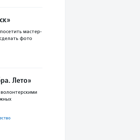
ск»
 посетить мастер-
 сделать фото
ра. Лето»
с волонтерскими
ужных
ест­во