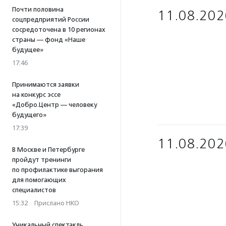
Почти половина
11.08.202
соцпредприятий России
сосредоточена в 10 регионах
страны — фонд «Наше
будущее»
17:46
Принимаются заявки
на конкурс эссе
«Добро.Центр — человеку
будущего»
17:39
11.08.202
В Москве и Петербурге
пройдут тренинги
по профилактике выгорания
для помогающих
специалистов
15:32
·
Прислано НКО
Уникальный спектакль