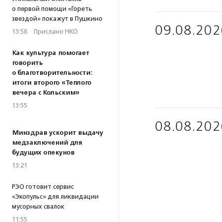
о первой помощи «Гореть
звездой» покажут в Пушкино
09.08.202
13:58
·
Прислано НКО
Как культура помогает
говорить
о благотворительности:
итоги второго «Теплого
вечера с Кольским»
13:55
08.08.202
Минздрав ускорит выдачу
медзаключений для
будущих опекунов
13:21
РЭО готовит сервис
«Экопульс» для ликвидации
мусорных свалок
11:55