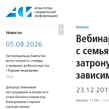
Перейти
к
содержанию
Анонсы
Новости
Вебина
05.08.2026
с семья
Автовладельцы Камчатки
затрон
могут получить стикеры
о правилах добрососедства
зависи
с бурыми медведями
18:02
Для родственников
23.12.201
пострадавших в результате
атаки беспилотников под
Начало: 11:00
·
Онл
Геленджиком открыли
горячую линию