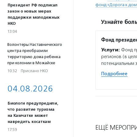
фонд «Дорога к дом
Президент РФ подписал
закон о новых мерах
поддержки молодежных
Узнайте боль
НКО
13:04
Фонд президен
Волонтеры Наставнического
Услуги:
Фонд пр
центра преобразили
регионов (в цел
территорию дома ребенка
при колонии в Можайске
потенциальным 
10:32
·
Прислано НКО
Подробнее
04.08.2026
Биологи предупредили,
что развитие туризма
на Камчатке может
навредить косаткам
ЕЩЁ МЕРОПР
17:59