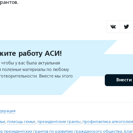
рантов.
ите работу АСИ!
чтобы у вас была актуальная
 полезные материалы по любому
готворительности. Вместе мы этого
Внести
дерация
мьи
,
помощь семье
,
президентские гранты
,
профилактика алкоголиз
 президентских грантов по развитию гражданского общества
,
Бла