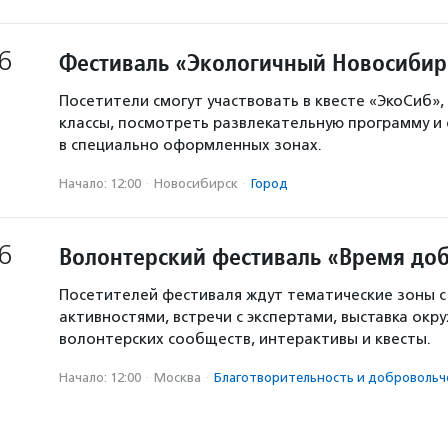
6
Фестиваль «Экологичный Новосибир
Посетители смогут участвовать в квесте «ЭкоСиб»,
классы, посмотреть развлекательную программу и
в специально оформленных зонах.
Начало: 12:00
·
Новосибирск
·
Город
6
Волонтерский фестиваль «Время доб
Посетителей фестиваля ждут тематические зоны 
активностями, встречи с экспертами, выставка окр
волонтерских сообществ, интерактивы и квесты.
Начало: 12:00
·
Москва
·
Благотвори­тель­ность и доброволь­ч