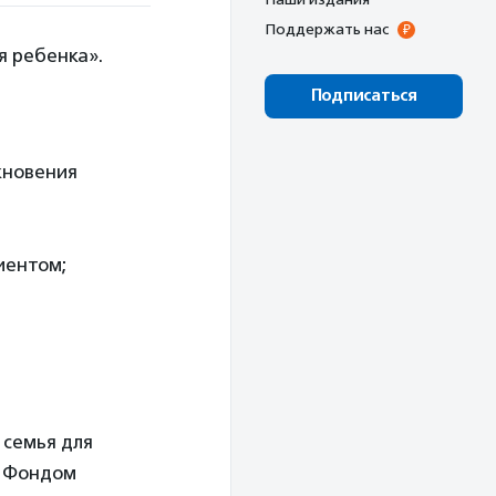
Поддержать нас
я ребенка».
Подписаться
кновения
иентом;
 семья для
о Фондом