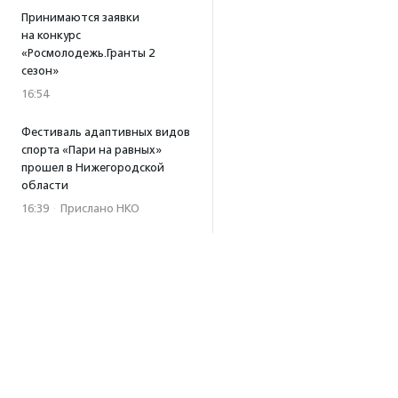
Принимаются заявки
на конкурс
«Росмолодежь.Гранты 2
сезон»
16:54
Фестиваль адаптивных видов
спорта «Пари на равных»
прошел в Нижегородской
области
16:39
·
Прислано НКО
Платформа «Поможем»
собрала 253 млн рублей
за три года работы
15:56
Т-Банк удвоит
пожертвования в пользу
фонда «Галчонок»