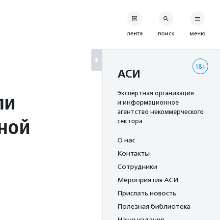
лента
поиск
меню
18+
АСИ
ли
Экспертная организация
и информационное
агентство некоммерческого
ной
сектора
О нас
Контакты
Сотрудники
Мероприятия АСИ
Прислать новость
Полезная библиотека
Наши издания