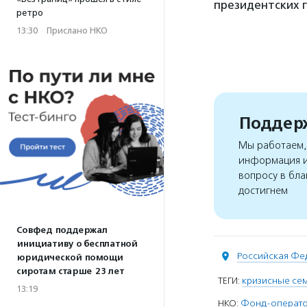
президентских г
ретро
13:30
·
Прислано НКО
Поддерж
Мы работаем, 
информация и
вопросу в бла
достигнем
Совфед поддержал
инициативу о бесплатной
Российская Фе
юридической помощи
сиротам старше 23 лет
ТЕГИ:
кризисные се
13:19
НКО:
Фонд-оператор