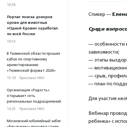
16:58
Спикер —
Елен
Портал поиска доноров
крови для животных
«Одной Крови» заработал
Среди вопросо
по всей России
16:53
— особенности 
зависимости;
В Тюменской области прошел
кубок по спортивному
— этапы выздор
ориентированию
— мотивационно
«Тюменский формат-2026»
— срыв, профил
15:19
·
Прислано НКО
— план по подд
Организация «Радость»
открывает сеть
Для участия не
региональных подразделений
14:25
·
Прислано НКО
Вебинар проводи
ребенка» с исп
Московский юбилейный забег
«Без границ» прошел в стиле