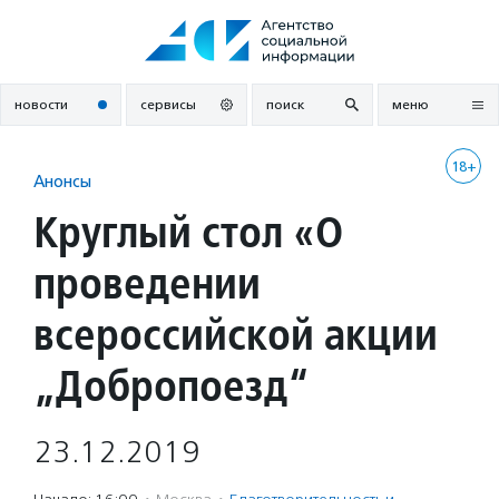
Перейти
к
содержанию
новости
сервисы
поиск
меню
18+
Анонсы
Круглый стол «О
проведении
всероссийской акции
„Добропоезд“
23.12.2019