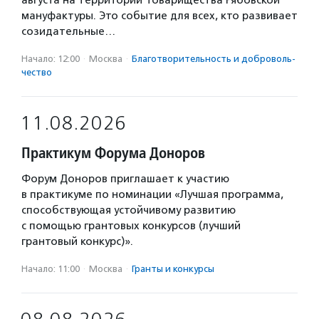
августа на территории Товарищества Рябовской
мануфактуры. Это событие для всех, кто развивает
созидательные…
Начало: 12:00
·
Москва
·
Благотвори­тель­ность и доброволь­
чест­во
11.08.2026
Практикум Форума Доноров
Форум Доноров приглашает к участию
в практикуме по номинации «Лучшая программа,
способствующая устойчивому развитию
с помощью грантовых конкурсов (лучший
грантовый конкурс)».
Начало: 11:00
·
Москва
·
Гранты и конкурсы