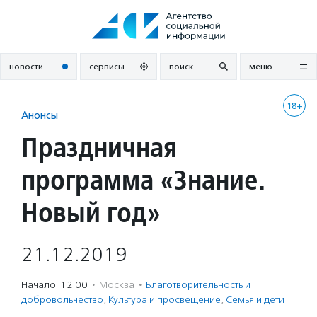
Перейти
к
содержанию
новости
сервисы
поиск
меню
18+
Анонсы
Праздничная
программа «Знание.
Новый год»
21.12.2019
Начало: 12:00
·
Москва
·
Благотвори­тель­ность и
доброволь­чест­во
,
Культура и просвещение
,
Семья и дети