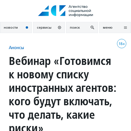
Перейти
к
содержанию
новости
сервисы
поиск
меню
18+
Анонсы
Вебинар «Готовимся
к новому списку
иностранных агентов:
кого будут включать,
что делать, какие
риски»