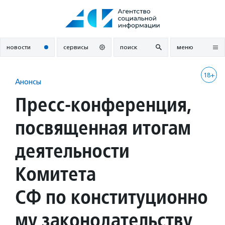
Перейти
к
содержанию
новости
сервисы
поиск
меню
18+
Анонсы
Пресс-конференция,
посвященная итогам
деятельности
Комитета
СФ по конституционно
му законодательству