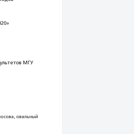
020»
культетов МГУ
оносова, овальный