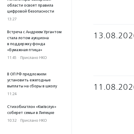
области освоят правила
цифровой безопасности
13:27
Встреча с Андреем Ургантом
13.08.202
стала лотом аукциона
в поддержку фонда
«Бумажная птица»
11:45
·
Прислано НКО
В ОП РФ предложили
установить ежегодные
11.08.202
выплаты на сборы в школу
11:24
Стихобиатлон «Км/вслух»
соберет семьи в Липецке
10:32
·
Прислано НКО