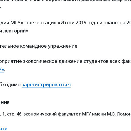
»
ьдия МГУ»: презентация «Итоги 2019 года и планы на 2
й лекторий»
ительное командное упражнение
оприятие экологическое движение студентов всех фа
У»
.
обходимо
зарегистрироваться
.
ения
. 1, стр. 46, экономический факультет МГУ имени М.В. Лом
рте