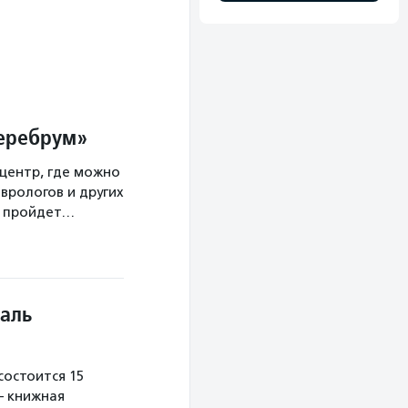
Церебрум»
центр, где можно
врологов и других
а пройдет…
аль
остоится 15
— книжная