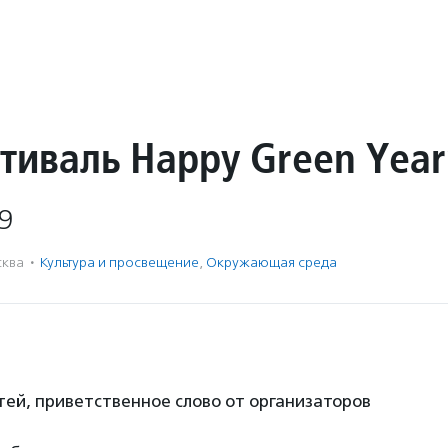
тиваль Happy Green Year
9
ква
·
Культура и просвещение
,
Окружающая среда
стей, приветственное слово от организаторов