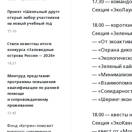
17.30 — команд
Секция «ЭкоЛау
Проект «Школьный друг»
открыл набор участников
на новый учебный год
18.00 — коротки
15:16
Секция «Зелены
— «От экоактив
Стали известны итоги
— «Охрана дико
конкурса «Заповедные
острова России — 2026»
— «Экологическ
14:21
— «Зеленый хай
— «Минимализм 
Минтруд представил
программы повышения
— «Взаимопомощ
квалификации по ранней
— «Солидарност
помощи
— «Шеринг-эконо
и сопровождаемому
проживанию
13:45
18.00 — квесты 
Секция «ЭкоКве
Фонд «Катрен» поможет
— квест от «Мос
внедрить современные