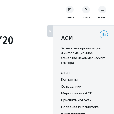
лента
поиск
меню
18+
’20
АСИ
Экспертная организация
и информационное
агентство некоммерческого
сектора
О нас
Контакты
Сотрудники
Мероприятия АСИ
Прислать новость
Полезная библиотека
Наши издания