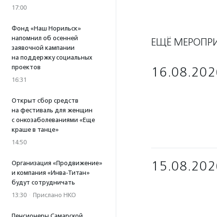
17:00
Фонд «Наш Норильск»
напомнил об осенней
ЕЩЁ МЕРОПР
заявочной кампании
на поддержку социальных
проектов
16.08.202
16:31
Открыт сбор средств
на фестиваль для женщин
с онкозаболеваниями «Еще
краше в танце»
14:50
15.08.202
Организация «Продвижение»
и компания «Инва-Титан»
будут сотрудничать
13:30
·
Прислано НКО
Пенсионеры Самарской