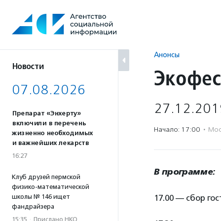
Перейти
к
содержанию
Анонсы
Новости
Экофес
07.08.2026
27.12.201
Препарат «Энхерту»
включили в перечень
Начало: 17:00
·
Мос
жизненно необходимых
и важнейших лекарств
16:27
В программе:
Клуб друзей пермской
физико-математической
школы № 146 ищет
17.00 — сбор го
фандрайзера
15:35
·
Прислано НКО