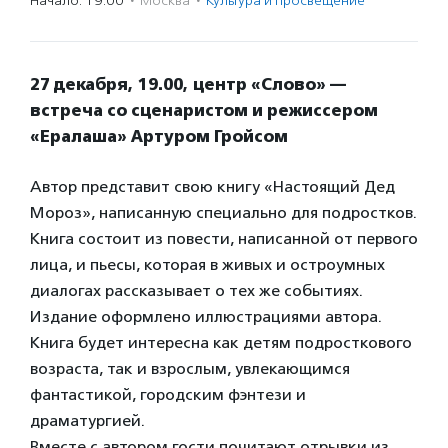
Начало: 19:00
·
Москва
·
Культура и просвещение
27 декабря, 19.00, центр «Слово» —
встреча со сценаристом и режиссером
«Ералаша» Артуром Гройсом
Автор представит свою книгу «Настоящий Дед
Мороз», написанную специально для подростков.
Книга состоит из повести, написанной от первого
лица, и пьесы, которая в живых и остроумных
диалогах рассказывает о тех же событиях.
Издание оформлено иллюстрациями автора.
Книга будет интересна как детям подросткового
возраста, так и взрослым, увлекающимся
фантастикой, городским фэнтези и
драматургией.
Вместе с автором гости почитают отрывки из