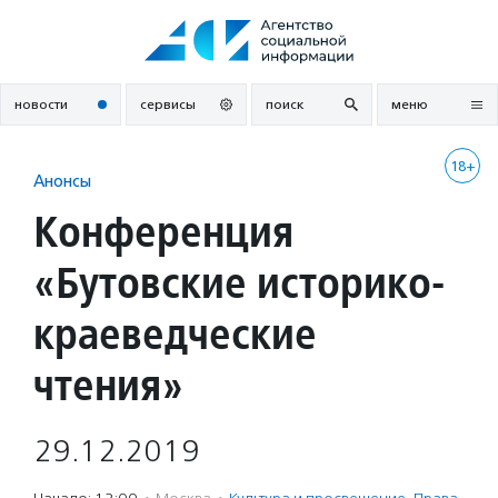
Перейти
к
содержанию
новости
сервисы
поиск
меню
18+
Анонсы
Конференция
«Бутовские историко-
краеведческие
чтения»
29.12.2019