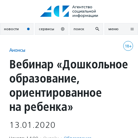
Перейти
к
содержанию
новости
сервисы
поиск
меню
18+
Анонсы
Вебинар «Дошкольное
образование,
ориентированное
на ребенка»
13.01.2020