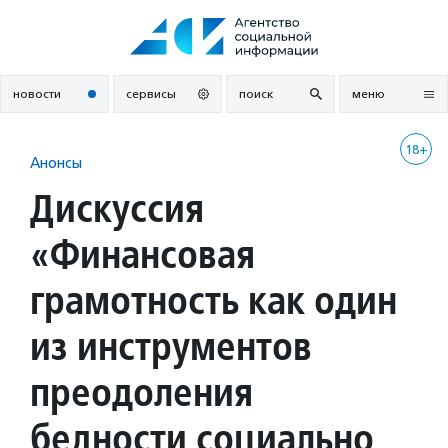
Перейти
к
содержанию
новости
сервисы
поиск
меню
18+
Анонсы
Дискуссия
«Финансовая
грамотность как один
из инструментов
преодоления
бедности социально