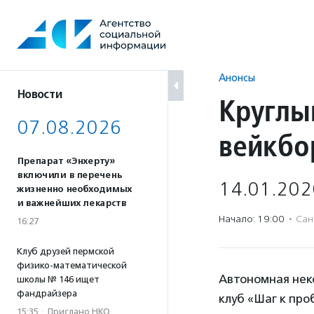
Перейти
к
содержанию
Анонсы
Новости
Круглы
07.08.2026
вейкбо
Препарат «Энхерту»
включили в перечень
14.01.202
жизненно необходимых
и важнейших лекарств
Начало: 19:00
·
Сан
16:27
Клуб друзей пермской
физико-математической
Автономная нек
школы № 146 ищет
фандрайзера
клуб «Шаг к про
15:35
·
Прислано НКО