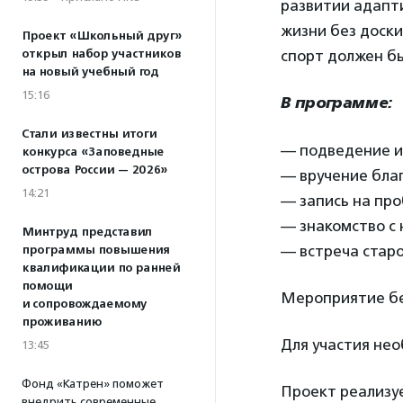
развитии адапти
жизни без доски
Проект «Школьный друг»
открыл набор участников
спорт должен б
на новый учебный год
15:16
В программе:
Стали известны итоги
— подведение ит
конкурса «Заповедные
острова России — 2026»
— вручение благ
14:21
— запись на пр
— знакомство с
Минтруд представил
— встреча старо
программы повышения
квалификации по ранней
помощи
Мероприятие бе
и сопровождаемому
проживанию
Для участия не
13:45
Фонд «Катрен» поможет
Проект реализу
внедрить современные