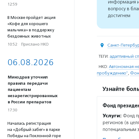
информация и
12:59
вопросу в бла
достигнем
В Москве пройдет акция
«Кофе для хорошего
мальчика» в поддержку
бездомных животных
10:52
·
Прислано НКО
Санкт-Петербу
ТЕГИ:
адаптивный сп
06.08.2026
НКО:
Автономная не
пробуждению"
,
Фон
Минздрав уточнил
правила передачи
Узнайте боль
пациентам
незарегистрированных
в России препаратов
Фонд президен
17:30
Услуги:
Фонд пр
регионов (в цел
Началась регистрация
потенциальным 
на «Добрый забег» в парке
Победы на Поклонной горе