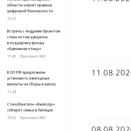
области освоят правила
цифровой безопасности
13:27
Встреча с Андреем Ургантом
стала лотом аукциона
в поддержку фонда
«Бумажная птица»
11:45
·
Прислано НКО
11.08.202
В ОП РФ предложили
установить ежегодные
выплаты на сборы в школу
11:24
Стихобиатлон «Км/вслух»
соберет семьи в Липецке
10:32
·
Прислано НКО
08.08.202