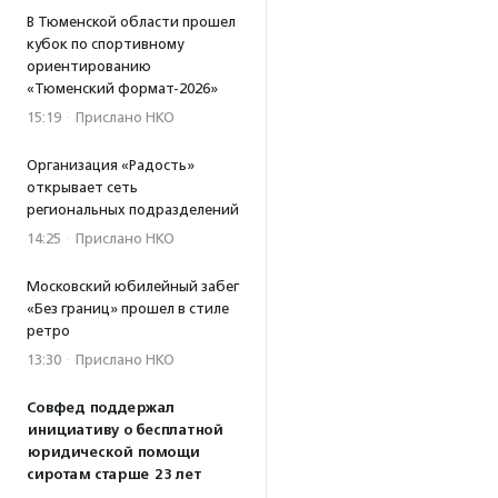
В Тюменской области прошел
кубок по спортивному
ориентированию
«Тюменский формат-2026»
15:19
·
Прислано НКО
Организация «Радость»
открывает сеть
региональных подразделений
14:25
·
Прислано НКО
Московский юбилейный забег
«Без границ» прошел в стиле
ретро
13:30
·
Прислано НКО
Совфед поддержал
инициативу о бесплатной
юридической помощи
сиротам старше 23 лет