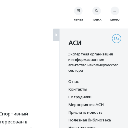
лента
поиск
меню
18+
АСИ
Экспертная организация
и информационное
агентство некоммерческого
сектора
О нас
Контакты
Сотрудники
Мероприятия АСИ
Прислать новость
«Спортивный
Полезная библиотека
тересован в
Наши издания