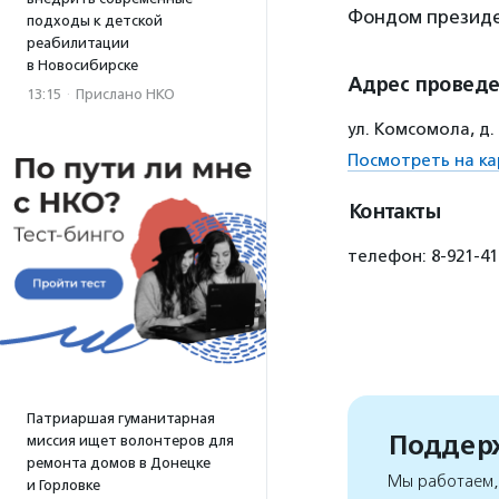
Фондом президе
подходы к детской
реабилитации
в Новосибирске
Адрес провед
13:15
·
Прислано НКО
ул. Комсомола, д
Посмотреть на ка
Контакты
телефон: 8-921-4
Патриаршая гуманитарная
Поддерж
миссия ищет волонтеров для
ремонта домов в Донецке
Мы работаем, 
и Горловке