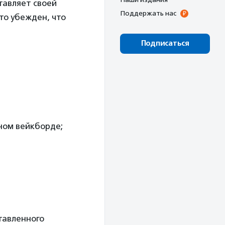
тавляет своей
Поддержать нас
кто убежден, что
Подписаться
ном вейкборде;
тавленного