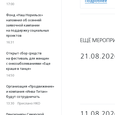
Подробнее
17:00
Фонд «Наш Норильск»
напомнил об осенней
заявочной кампании
на поддержку социальных
проектов
ЕЩЁ МЕРОПР
16:31
Открыт сбор средств
21.08.202
на фестиваль для женщин
с онкозаболеваниями «Еще
краше в танце»
14:50
Организация «Продвижение»
и компания «Инва-Титан»
будут сотрудничать
13:30
·
Прислано НКО
11.08.202
Пенсионеры Самарской