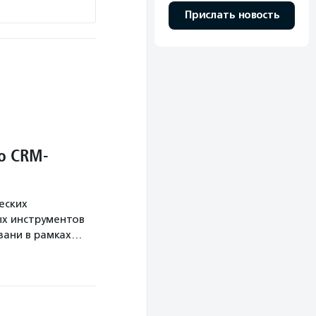
Прислать новость
о CRM-
еских
х инструментов
язани в рамках…