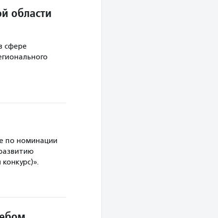
й области
в сфере
егионального
е по номинации
 развитию
конкурс)».
небом