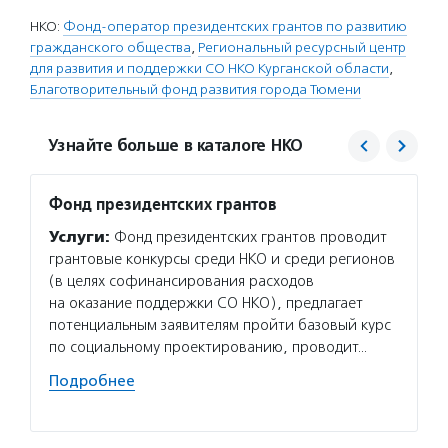
НКО:
Фонд-оператор президентских грантов по развитию
гражданского общества
,
Региональный ресурсный центр
для развития и поддержки СО НКО Курганской области
,
Благотворительный фонд развития города Тюмени
Узнайте больше в каталоге НКО
Фонд президентских грантов
Благо
Тюме
Услуги:
Фонд президентских грантов проводит
Услуг
грантовые конкурсы среди НКО и среди регионов
«Актив
(в целях софинансирования расходов
малых 
на оказание поддержки СО НКО), предлагает
провод
потенциальным заявителям пройти базовый курс
предла
по социальному проектированию, проводит…
и мони
Подробнее
Подро