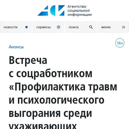
Перейти
к
содержанию
новости
сервисы
поиск
меню
18+
Анонсы
Встреча
с соцработником
«Профилактика травм
и психологического
выгорания среди
ухаживающих