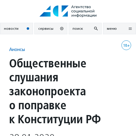
Перейти
к
содержанию
новости
сервисы
поиск
меню
18+
Анонсы
Общественные
слушания
законопроекта
о поправке
к Конституции РФ