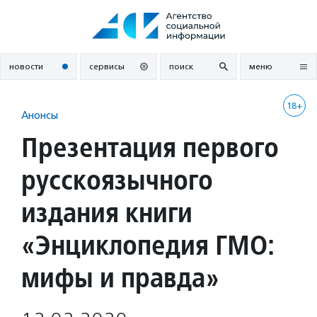
Перейти
к
содержанию
новости
сервисы
поиск
меню
18+
Анонсы
Презентация первого
русскоязычного
издания книги
«Энциклопедия ГМО:
мифы и правда»