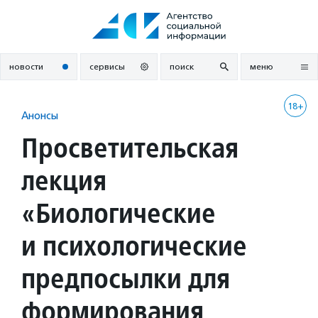
Перейти
к
содержанию
новости
сервисы
поиск
меню
18+
Анонсы
Просветительская
лекция
«Биологические
и психологические
предпосылки для
формирования