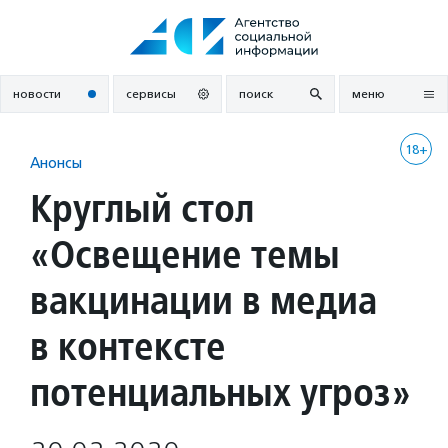
Перейти
к
содержанию
новости
сервисы
поиск
меню
18+
Анонсы
Круглый стол
«Освещение темы
вакцинации в медиа
в контексте
потенциальных угроз»