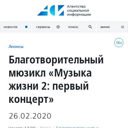
Перейти
к
содержанию
новости
сервисы
поиск
меню
18+
Анонсы
Благотворительный
мюзикл «Музыка
жизни 2: первый
концерт»
26.02.2020