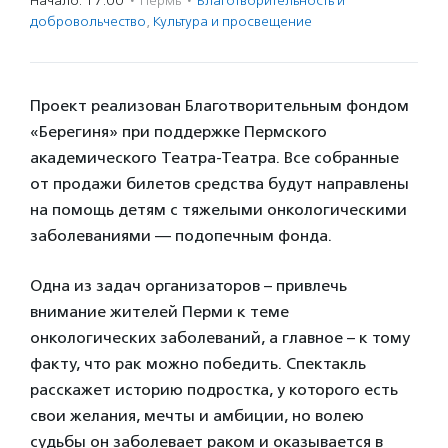
Начало: 17:00
·
Пермь
·
Благотвори­тель­ность и
доброволь­чест­во
,
Культура и просвещение
Проект реализован Благотворительным фондом
«Берегиня» при поддержке Пермского
академического Театра-Театра. Все собранные
от продажи билетов средства будут направлены
на помощь детям с тяжелыми онкологическими
заболеваниями — подопечным фонда.
Одна из задач организаторов – привлечь
внимание жителей Перми к теме
онкологических заболеваний, а главное – к тому
факту, что рак можно победить. Спектакль
расскажет историю подростка, у которого есть
свои желания, мечты и амбиции, но волею
судьбы он заболевает раком и оказывается в